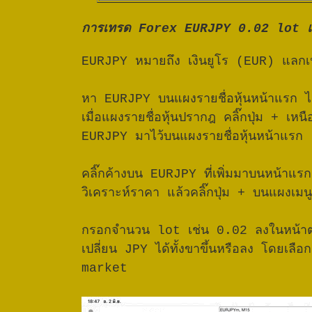
การเทรด Forex EURJPY 0.02 lot 
EURJPY หมายถึง เงินยูโร (EUR) แลกเปลี
หา EURJPY บนแผงรายชื่อหุ้นหน้าแรก ไม่
เมื่อแผงรายชื่อหุ้นปรากฎ คลิ๊กปุ่ม + เหน
EURJPY มาไว้บนแผงรายชื่อหุ้นหน้าแรก
คลิ๊กค้างบน EURJPY ที่เพิ่มมาบนหน้าแ
วิเคราะห์ราคา แล้วคลิ๊กปุ่ม + บนแผงเมนูด
กรอกจำนวน lot เช่น 0.02 ลงในหน้าต่า
เปลี่ยน JPY ได้ทั้งขาขึ้นหรือลง โดยเล
market