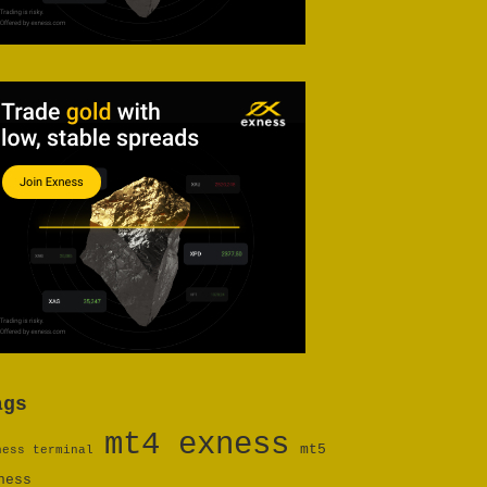
ags
mt4 exness
mt5
ness terminal
ness