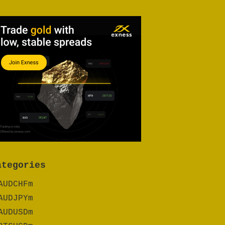
ategories
AUDCHFm
AUDJPYm
AUDUSDm