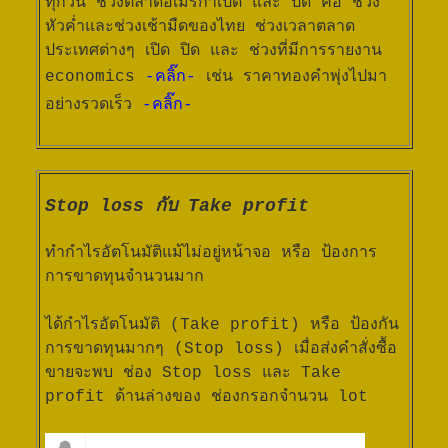
ทุกวัน ช่วงตลาดอเมริกาเปิด และ ปิด คือ ช่วง
หัวค่ำและช่วงเช้ามืดของไทย ช่วงเวลาตลาด
ประเทศต่างๆ เปิด ปิด และ ช่วงที่มีการรายงาน
economics
-คลิ๊ก-
เช่น ราคาทองคำพุ่งไปมา
อย่างรวดเร็ว
-คลิ๊ก-
Stop loss กับ Take profit
ทำกำไรอัตโนมัติแม้ไม่อยู่หน้าจอ หรือ ป้องการ
การขาดทุนจำนวนมาก
ได้กำไรอัตโนมัติ (Take profit) หรือ ป้องกัน
การขาดทุนมากๆ (Stop loss) เมื่อส่งคำสั่งซื้อ
ขายจะพบ ช่อง Stop loss และ Take
profit ด้านล่างของ ช่องกรอกจำนวน lot