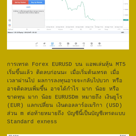
การเทรด Forex EURUSD บน แอพเล่นหุ้น MT5
เริ่มขึ้นแล้ว ติดลบก่อนนะ เมื่อเริ่มต้นเทรด เมื่อ
เวลาผ่านไป ผลการลงทุนอาจจะกลับไปบวก หรือ
อาจติดลบเพิ่มขึ้น อาจได้กำไร มาก น้อย หรือ
ขาดทุน มาก น้อย EURUSDm หมายถึง เงินยูโร
(EUR) แลกเปลี่ยน เงินดอลลาร์อเมริกา (USD)
ส่วน m ต่อท้ายหมายถึง บัญชีนี้เป็นบัญชีเทรดแบบ
Standard exness