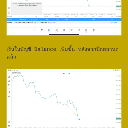
เงินในบัญชี Balance เพิ่มขึ้น หลังจากปิดสถานะ
แล้ว