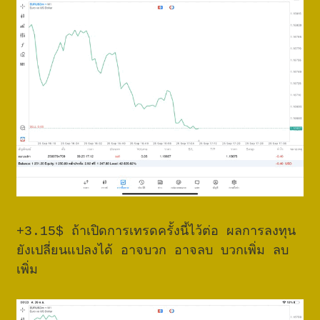
+3.15$ ถ้าเปิดการเทรดครั้งนี้ไว้ต่อ ผลการลงทุน
ยังเปลี่ยนแปลงได้ อาจบวก อาจลบ บวกเพิ่ม ลบ
เพิ่ม