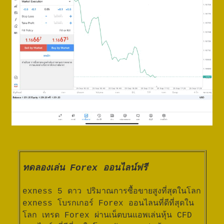
ทดลองเล่น Forex ออนไลน์ฟรี
exness 5 ดาว ปริมาณการซื้อขายสูงที่สุดในโลก
exness โบรกเกอร์ Forex ออนไลนที่ดีที่สุดใน
โลก เทรด Forex ผ่านเน็ตบนแอพเล่นหุ้น CFD