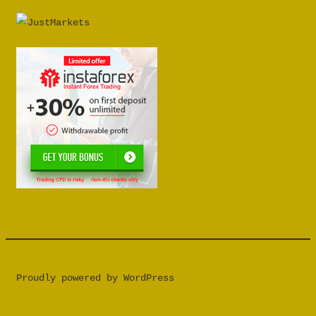
Proudly powered by WordPress