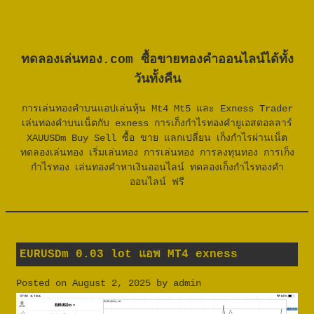
Skip
to
ทดลองเล่นทอง.com ซื้อขายทองคำออนไลน์ได้ทั้ง
content
วันทั้งคืน
การเล่นทองคำบนแอปเล่นหุ้น Mt4 Mt5 และ Exness Trader
เล่นทองคำบนเน็ตกับ exness การเก็งกำไรทองคำยูเอสดอลลาร์
XAUUSDm Buy Sell ซื้อ ขาย แลกเปลี่ยน เก็งกำไรผ่านเน็ต
ทดลองเล่นทอง เริ่มเล่นทอง การเล่นทอง การลงทุนทอง การเก็ง
กำไรทอง เล่นทองคำหาเงินออนไลน์ ทดลองเก็งกำไรทองคำ
ออนไลน์ ฟรี
EURUSDm 0.03 lot แอพ MT4 exness
Posted on
August 2, 2025
by
admin