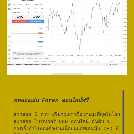
ทดลองเล่น Forex ออนไลน์ฟรี
exness 5 ดาว ปริมาณการซื้อขายสูงที่สุดในโลก
exness โบรกเกอร์ CFD ออนไลน์ อันดับ 1
การเก็งกำไรทองคำผ่านเน็ตบนแอพเล่นหุ้น CFD ที่