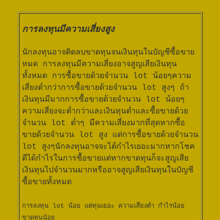
การลงทุนมีความเสี่ยงสูง
นักลงทุนอาจติดลบขาดทุนจนเงินทุนในบัญชีซื้อขาย
หมด การลงทุนมีความเสี่ยงอาจสูญเสียเงินทุน
ทั้งหมด การซื้อขายด้วยจำนวน lot น้อยๆความ
เสี่ยงต่ำกว่าการซื้อขายด้วยจำนวน lot สูงๆ ถ้า
เงินทุนมีมากการซื้อขายด้วยจำนวน lot น้อยๆ
ความเสี่ยงจะต่ำกว่าและเงินทุนต่ำและซื้อขายด้วย
จำนวน lot ต่ำๆ มีความเสี่ยงมากที่สุดหากซื้อ
ขายด้วยจำนวน lot สูง แต่การซื้อขายด้วยจำนวน
lot สูงๆนักลงทุนอาจจะได้กำไรเยอะมากหากโชค
ดีได้กำไรในการซื้อขายแต่หากขาดทุนก็จะสูญเสีย
เงินทุนไปจำนวนมากหรืออาจสูญเสียเงินทุนในบัญชี
ซื้อขายทั้งหมด
การลงทุน lot น้อย แต่ทุนเยอะ ความเสี่ยงต่ำ กำไรน้อย
ขาดทุนน้อย