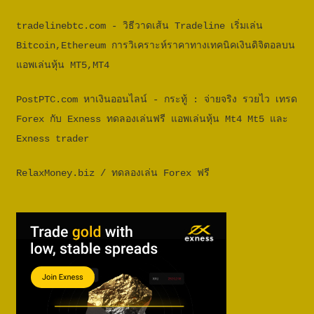
tradelinebtc.com - วิธีวาดเส้น Tradeline เริ่มเล่น
Bitcoin,Ethereum การวิเคราะห์ราคาทางเทคนิคเงินดิจิตอลบน
แอพเล่นหุ้น MT5,MT4
PostPTC.com หาเงินออนไลน์ - กระทู้ : จ่ายจริง รวยไว เทรด
Forex กับ Exness ทดลองเล่นฟรี แอพเล่นหุ้น Mt4 Mt5 และ
Exness trader
RelaxMoney.biz / ทดลองเล่น Forex ฟรี