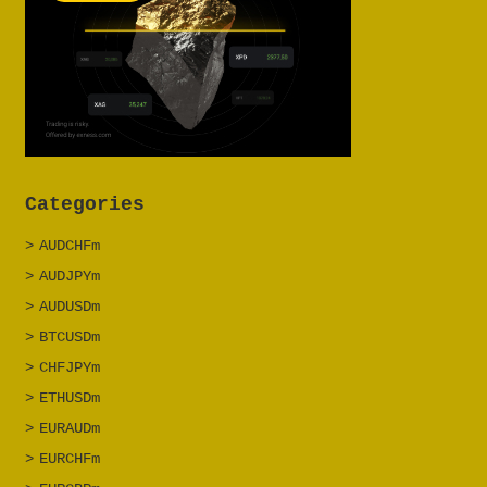
Categories
AUDCHFm
AUDJPYm
AUDUSDm
BTCUSDm
CHFJPYm
ETHUSDm
EURAUDm
EURCHFm