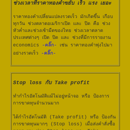
ช่วงเวลาที่ราคาทองคำขยับ เร็ว แรง เยอะ
ราคาทองคำเปลี่ยนแปลงรวดเร็ว มักเกิดขึ้น เกือบ
ทุกวัน ช่วงตลาดอเมริกาเปิด และ ปิด คือ ช่วง
หัวค่ำและช่วงเช้ามืดของไทย ช่วงเวลาตลาด
ประเทศต่างๆ เปิด ปิด และ ช่วงที่มีการรายงาน
economics
-คลิ๊ก-
เช่น ราคาทองคำพุ่งไปมา
อย่างรวดเร็ว
-คลิ๊ก-
Stop loss กับ Take profit
ทำกำไรอัตโนมัติแม้ไม่อยู่หน้าจอ หรือ ป้องการ
การขาดทุนจำนวนมาก
ได้กำไรอัตโนมัติ (Take profit) หรือ ป้องกัน
การขาดทุนมากๆ (Stop loss) เมื่อส่งคำสั่งซื้อ