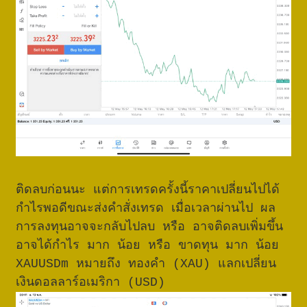
ติดลบก่อนนะ แต่การเทรดครั้งนี้ราคาเปลี่ยนไปได้
กำไรพอดีขณะส่งคำสั่งเทรด เมื่อเวลาผ่านไป ผล
การลงทุนอาจจะกลับไปลบ หรือ อาจติดลบเพิ่มขึ้น
อาจได้กำไร มาก น้อย หรือ ขาดทุน มาก น้อย
XAUUSDm หมายถึง ทองคำ (XAU) แลกเปลี่ยน
เงินดอลลาร์อเมริกา (USD)