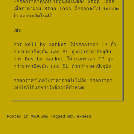
-กรอกราคาหุ้นที่ขาดทุนลงในช่อง Stop loss
เมื่อราคาผ่าน Stop loss ที่กรอกลงไป ระบบจะ
ปิดสถานะอัตโนมัติ
เช่น
การ Sell by market ให้กรอกราคา TP ต่ำ
กว่าราคาปัจจุบัน และ SL สูงกว่าราคาปัจจุบัน
การ Buy by market ให้กรอกราคา TP สูง
กว่าราคาปัจจุบัน และ SL ต่ำกว่าราคาปัจจุบัน
กรอกราคาไกลไปราคาอาจไปไม่ถึง กรอกราคา
เท่าไรก็ได้แต่อย่าใกล้กว่าที่กำหนด
Posted in
XAUUSDm
Tagged
mt5 exness