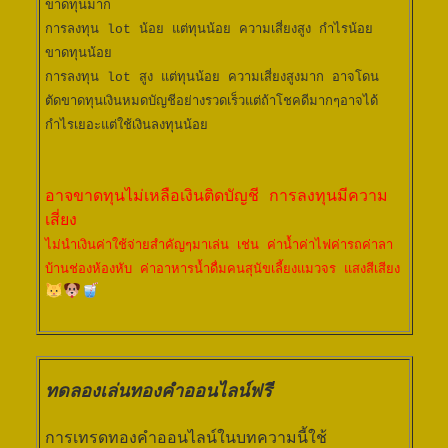
ขาดทุนมาก
การลงทุน lot น้อย แต่ทุนน้อย ความเสี่ยงสูง กำไรน้อย
ขาดทุนน้อย
การลงทุน lot สูง แต่ทุนน้อย ความเสี่ยงสูงมาก อาจโดน
ตัดขาดทุนเงินหมดบัญชีอย่างรวดเร็วแต่ถ้าโชคดีมากๆอาจได้
กำไรเยอะแต่ใช้เงินลงทุนน้อย
อาจขาดทุนไม่เหลือเงินติดบัญชี การลงทุนมีความ
เสี่ยง
ไม่นำเงินค่าใช้จ่ายสำคัญๆมาเล่น เช่น ค่าน้ำค่าไฟค่ารถค่าลา
บ้านช่องห้องหับ ค่าอาหารน้ำดื่มคนสุนัขเลี้ยงแมวจร แสงสีเสียง
ทดลองเล่นทองคำออนไลน์ฟรี
การเทรดทองคำออนไลน์ในบทความนี้ใช้