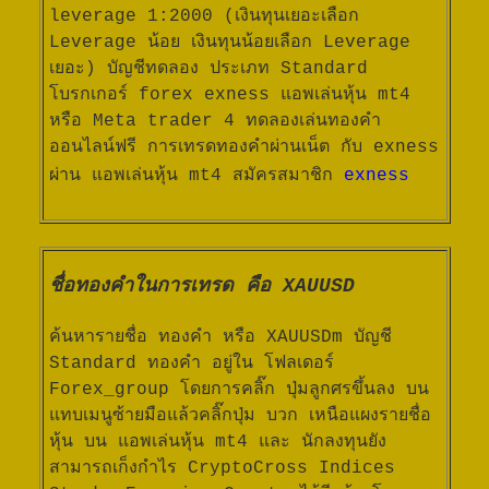
leverage 1:2000 (เงินทุนเยอะเลือก
Leverage น้อย เงินทุนน้อยเลือก Leverage
เยอะ) บัญชีทดลอง ประเภท Standard
โบรกเกอร์ forex exness แอพเล่นหุ้น mt4
หรือ Meta trader 4 ทดลองเล่นทองคำ
ออนไลน์ฟรี การเทรดทองคำผ่านเน็ต กับ exness
ผ่าน แอพเล่นหุ้น mt4 สมัครสมาชิก
exness
ชื่อทองคำในการเทรด คือ XAUUSD
ค้นหารายชื่อ ทองคำ หรือ XAUUSDm บัญชี
Standard ทองคำ อยู่ใน โฟลเดอร์
Forex_group โดยการคลิ๊ก ปุ่มลูกศรขึ้นลง บน
แทบเมนูซ้ายมือแล้วคลิ๊กปุ่ม บวก เหนือแผงรายชื่อ
หุ้น บน แอพเล่นหุ้น mt4 และ นักลงทุนยัง
สามารถเก็งกำไร CryptoCross Indices