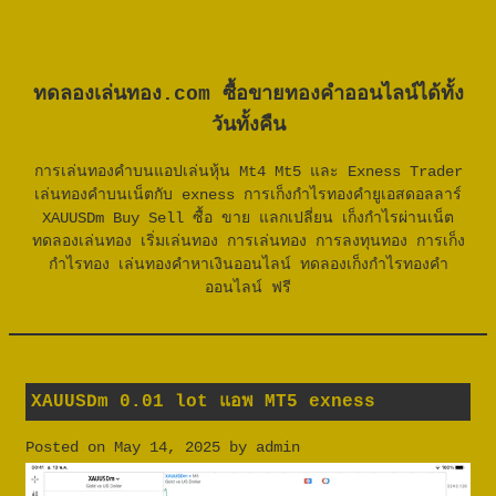
Skip
to
ทดลองเล่นทอง.com ซื้อขายทองคำออนไลน์ได้ทั้ง
content
วันทั้งคืน
การเล่นทองคำบนแอปเล่นหุ้น Mt4 Mt5 และ Exness Trader
เล่นทองคำบนเน็ตกับ exness การเก็งกำไรทองคำยูเอสดอลลาร์
XAUUSDm Buy Sell ซื้อ ขาย แลกเปลี่ยน เก็งกำไรผ่านเน็ต
ทดลองเล่นทอง เริ่มเล่นทอง การเล่นทอง การลงทุนทอง การเก็ง
กำไรทอง เล่นทองคำหาเงินออนไลน์ ทดลองเก็งกำไรทองคำ
ออนไลน์ ฟรี
XAUUSDm 0.01 lot แอพ MT5 exness
Posted on
May 14, 2025
by
admin