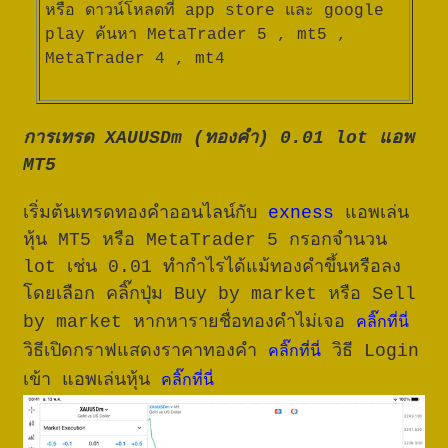
หรือ ดาวน์โหลดที่ app store และ google
play ค้นหา MetaTrader 5 , mt5 ,
MetaTrader 4 , mt4
การเทรด XAUUSDm (ทองคำ) 0.01 lot แอพ
MT5
เริ่มต้นเทรดทองคำออนไลน์กับ
exness
แอพเล่น
หุ้น MT5 หรือ MetaTrader 5 กรอกจำนวน
lot เช่น 0.01 ทำกำไรได้แม้ทองคำขึ้นหรือลง
โดยเลือก คลิ๊กปุ่ม Buy by market หรือ Sell
by market หากหารายชื่อทองคำไม่เจอ
คลิ๊กที่นี่
วิธีเปิดกราฟแสดงราคาทองคำ
วิธี Login
คลิ๊กที่นี่
เข้า แอพเล่นหุ้น
คลิ๊กที่นี่